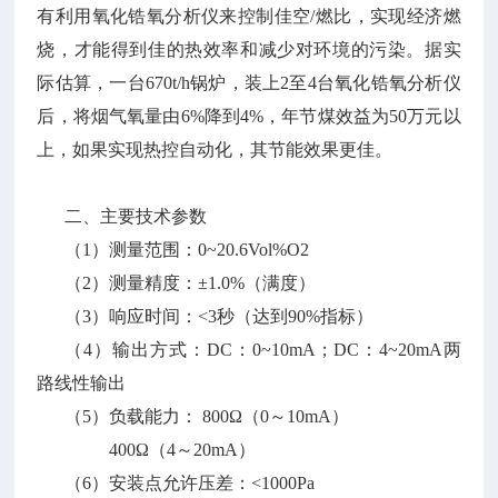
有利用氧化锆氧分析仪来控制佳空/燃比，实现经济燃
烧，才能得到佳的热效率和减少对环境的污染。据实
际估算，一台670t/h锅炉，装上2至4台氧化锆氧分析仪
后，将烟气氧量由6%降到4%，年节煤效益为50万元以
上，如果实现热控自动化，其节能效果更佳。
二、主要技术参数
（1）测量范围：0~20.6Vol%O2
（2）测量精度：±1.0%（满度）
（3）响应时间：<3秒（达到90%指标）
（4）输出方式：DC：0~10mA；DC：4~20mA两
路线性输出
（5）负载能力： 800Ω（0～10mA）
400Ω（4～20mA）
（6）安装点允许压差：<1000Pa