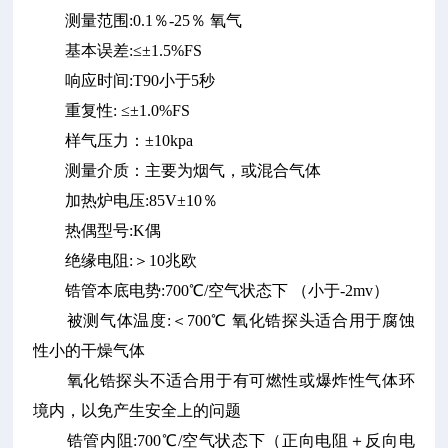
测量范围:0.1％-25％ 氧气
基本误差:≤±1.5%FS
响应时间:T90小于5秒
重复性: ≤±1.0%FS
样气压力：±10kpa
测量介质：主要为烟气，或混合气体
加热炉电压:85V±10％
热偶型号:K偶
绝缘电阻:＞10兆欧
锆管本底电势:700℃/空气状态下 （小于-2mv）
被测气体温度:＜700℃ 氧化锆探头适合用于腐蚀
性小的干燥气体
氧化锆探头不适合用于有可燃性或爆炸性气体环
境内，以免产生安全上的问题
锆管内阻:700℃/空气状态下（正向电阻＋反向电