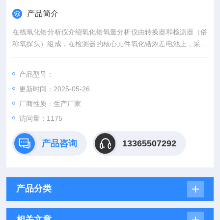
产品简介
在线氧化锆分析仪介绍氧化锆氧量分析仪由转换器和检测器（俗
称氧探头）组成，在检测器的核心元件氧化锆浓差电池上，采用
了纳米材料和***生产工艺，在电极涂层上添加抑制电极老化的添
加剂。大大提高了氧化锆测量探头的精度和使用寿命。检测器采
产品型号：
用直插式探头结构，不需取样系统，能及时反映锅炉内燃烧状
更新时间：2025-05-26
况，如与自控装置配合使用，可有效地控制燃烧状况。
厂商性质：生产厂家
访问量：1175
产品咨询
13365507292
产品分类
相关文章