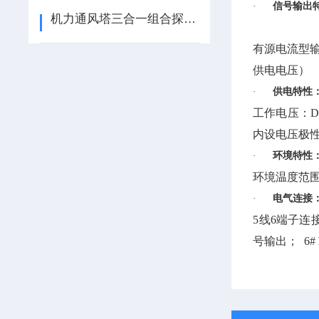
·
信号输出
机力通风塔三合一组合探头介绍
有源电流型输
供电电压）
·
供电特性
工作电压：DC
内设电压极
·
环境特性
环境温度范围
·
电气连接
5线6端子连
号输出； 6#