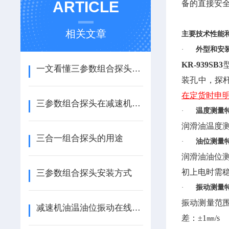
ARTICLE
备的直接安
相关文章
主要技术性能
·
外型和安
KR-939SB3
一文看懂三参数组合探头应用
装孔中，探
在定货时申
三参数组合探头在减速机的应用
·
温度测量
润滑油温度测
三合一组合探头的用途
·
油位测量
润滑油油位测
初上电时需
三参数组合探头安装方式
·
振动测量
振动测量范围
减速机油温油位振动在线监测介绍
差：±1㎜/s