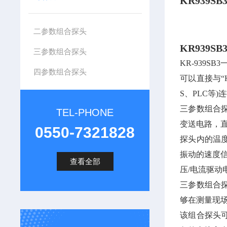
KR939
二参数组合探头
KR939
三参数组合探头
KR-939
四参数组合探头
可以直接与“
S、PLC等)
三参数组合
TEL-PHONE
变送电路，
0550-7321828
探头内的温
振动的速度信
查看全部
压/电流驱动
三参数组合
够在测量现
该组合探头