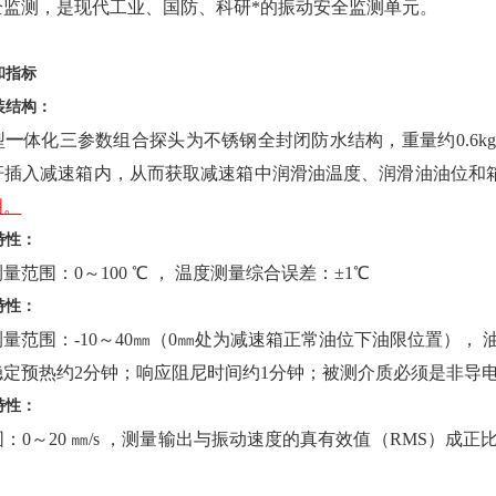
全监测，是现代工业、国防、科研*的振动安全监测单元。
和指标
装结构：
型
一
体化三参数组合探头为不锈钢全封闭防水结构，重量约0.6k
杆插入减速箱内，从而获取减速箱中润滑油温度、润滑油油位和
明。
特性：
量范围：0～100 ℃ ， 温度测量综合误差：±1℃
特性：
量范围：-10～40㎜（0㎜处为减速箱正常油位下油限位置）， 
稳定预热约2分钟；响应阻尼时间约1分钟；被测介质必须是非导
特性：
：0～20 ㎜/s ，测量输出与振动速度的真有效值（RMS）成正