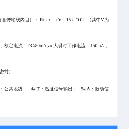
算（含传输线内阻）：
R
max=（
V
－15）/0.02 （其中
V
为
 ，额定电流：DC/80mA,zu 大瞬时工作电流：150mA，
胶密封）
：公共地线； 4#
T
：温度信号输出； 5#
A
：振动信