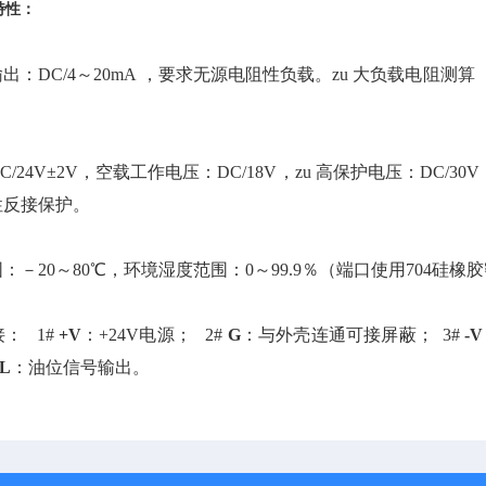
特性：
出：DC/4～20mA ，要求无源电阻性负载。zu 大负载电阻测
：
/24V±2V，空载工作电压：DC/18V，zu 高保护电压：DC/30V
性反接保护。
：
：－20～80℃，环境湿度范围：0～99.9％（端口使用704硅橡
：
接： 1#
+V
：+24V电源； 2#
G
：与外壳连通可接屏蔽； 3#
-V
L
：油位信号输出。