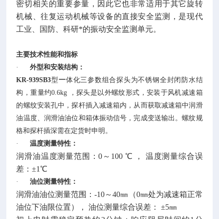
密切相关的重要参量，因此它也非常适用于其它旋转
机械、往复运动机械等设备的直接安全监测，是现代
工业、国防、科研*的振动安全监测单元。
主要技术性能和指标
·
外型和安装结构：
KR-939SB3
型
一
体化三参数组合探头为不锈钢全封闭防水结
构，重量约0.6kg ，探头是以外螺纹形式，安装于风机减速箱
的螺纹安装孔中，探杆插入减速箱内，从而获取减速箱中润滑
油温度、润滑油油位和箱体振动信号，完成变送输出。螺纹规
格和探杆插深需在定货时申明。
·
温度测量特性：
润滑油温度测量范围：0～100 ℃ ， 温度测量综合误
差：±1℃
·
油位测量特性：
润滑油油位测量范围：-10～40㎜（0㎜处为减速箱正常
油位下油限位置）， 油位测量综合误差： ±5㎜