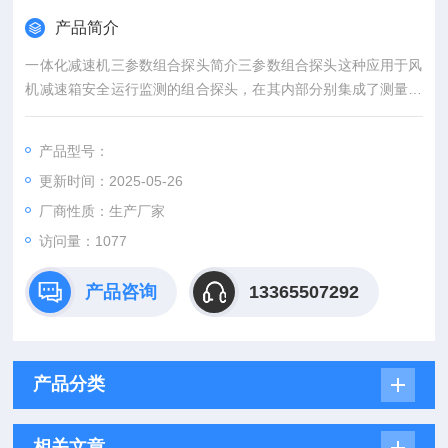
产品简介
一体化减速机三参数组合探头简介三参数组合探头这种应用于风
机减速箱安全运行监测的组合探头，在其内部分别集成了测量油
温、油位、振动信号的传感、转换和变送电路，直接输出与这些
安全参量对应的4～20mA标准电流信号，可以配接各种通用型二
产品型号：
次仪表或计算机数字采集监控系统。
更新时间：2025-05-26
厂商性质：生产厂家
访问量：1077
产品咨询
13365507292
产品分类
相关文章