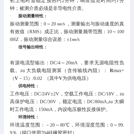
初上电时需稳定预热约2分钟；响应阻尼时间约1分
钟；被测介质必须是非导电性介质。
·
振动测量特性：
振动测量范围：0～20 ㎜/s ，测量输出与振动速度的真
有效值（RMS）成正比，振动测量频带范围：10～100
0HZ，振动测量综合误差：±1㎜/s
·
信号输出特性：
有源电流型输出：DC/4～20mA ，要求无源电阻性负
载。zu 大负载电阻测算（含传输线内阻）：
R
max=
（
V
－15）/0.02 （其中
V
为供电电压）
·
供电特性：
工作电压：DC/24V±2V，空载工作电压：DC/18V，zu
高保护电压：DC/30V ，额定电流：DC/80mA,zu 大瞬
时工作电流：150mA，内设电压极性反接保护。
·
环境特性：
环境温度范围：－20～80℃，环境湿度范围：0～99.
9％（端口使用704硅橡胶密封）