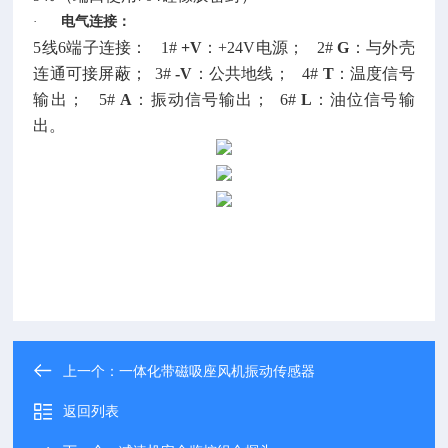
·
电气连接：
5线6端子连接： 1#
+V
：+24V电源； 2#
G
：与外壳
连通可接屏蔽； 3#
-V
：公共地线； 4#
T
：温度信号
输出； 5#
A
：振动信号输出； 6#
L
：油位信号输
出。
上一个：
一体化带磁吸座风机振动传感器
返回列表