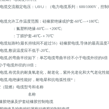
交流额定电压：∪0/∪：（电力电缆系列：600/1000V，控制电缆
缆允许工作温度范围：硅橡胶绝缘或护套-60℃―+180℃;
绝缘-60℃— +200℃;
套-40℃-＋70℃'
缆短路时(最长持续间不超过5S）硅橡胶电缆,导体的最高温度不
缆,敷设温度应不低于-20℃。
电缆,的弯曲半径如下：单芯电缆弯曲半径不小于电缆外径的6倍
电缆外径的10倍；
电缆,有优良的耐臭氧老化，耐老化，紫外光老化和大气老化性
电缆,电绝缘性能好，耐电晕和抗电弧性很*；
胶（阻燃）电缆型号和名称
号 名称
硅橡胶绝缘及护套硅橡胶控制电缆
硅橡胶绝缘及护套编织屏蔽硅橡胶控制软电缆