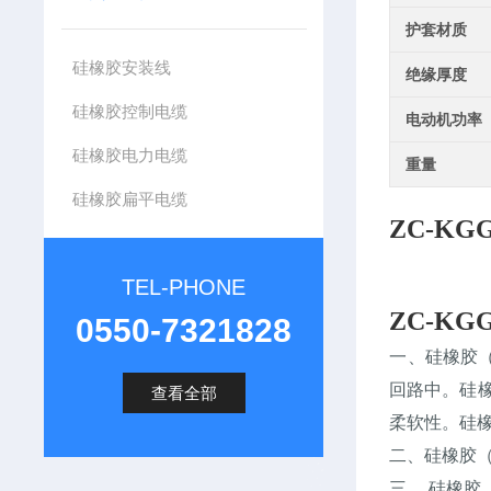
护套材质
硅橡胶安装线
绝缘厚度
硅橡胶控制电缆
电动机功率
硅橡胶电力电缆
重量
硅橡胶扁平电缆
ZC-K
TEL-PHONE
ZC-K
0550-7321828
一、硅橡胶（
回路中。硅
查看全部
柔软性。硅
二、硅橡胶（阻
三、 硅橡胶