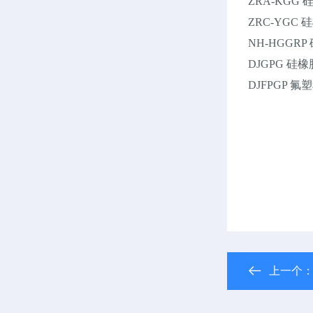
ZRA-KG
ZRC-YG
NH-HGG
DJGPG 
DJFPGP
上一个