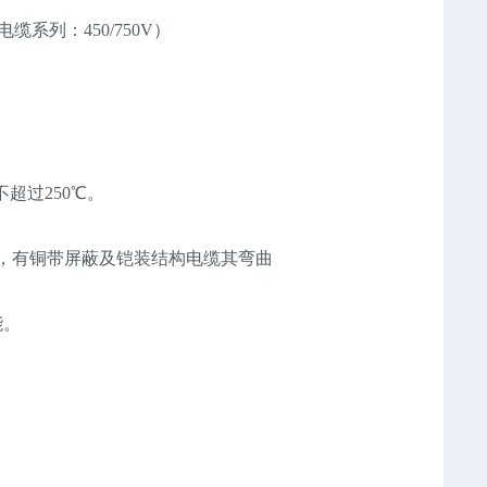
系列：450/750V）
超过250℃。
，有铜带屏蔽及铠装结构电缆其弯曲
能。