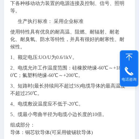
下各种移动动力装置的电源连接及控制、信号、照明
等。
生产执行标准： 采用企业标准
使用特性具有优良的耐高温、阻燃、耐辐射、耐老
化、耐臭氧、防水等特性，并具有很好的耐寒性、耐
候性。
1
、额定电压
:UO/U
为
0.6/1kV
。
2
、电缆允许工作温度范围：硅橡胶绝缘
-60
℃～
+18
0
℃；氟塑料绝缘
-60
℃～
+200
℃。
电话咨询
3
、短路时
(
最长持续间不超过
5S)
电缆导体的最高温度
不超过
250
℃。
4
、电缆敷设温度应不低于
-20
℃。
5
、缆最小弯曲半径为电缆小边长度的
10
倍。
组成部分：
导体：铜芯软导体
(
可采用镀锡软导体
)