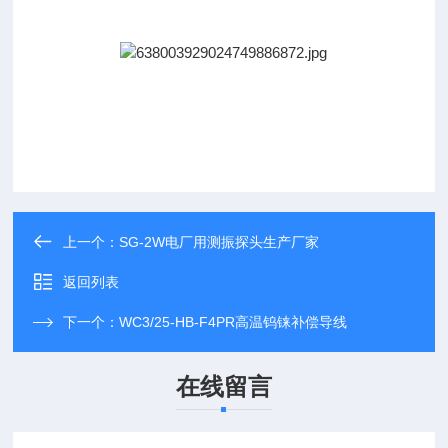
上一个：
SG-2W电厂用测振探头生产厂家
返回列表
下一个：
WC3/25-HB-F4PR高温钨铼补偿导线
在线留言