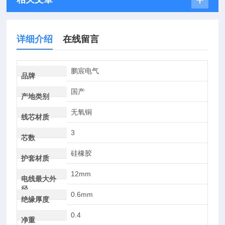
详细介绍
在线留言
鹏宸电气
品牌
国产
产地类别
无氧铜
线芯材质
3
芯数
硅橡胶
护套材质
12mm
电线最大外
径
0.6mm
绝缘厚度
0.4
净重