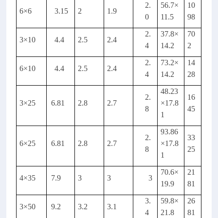
2.
56.7
×
10
6
×
6
3.15
2
1.9
0
11.5
98
2.
37.8
×
70
3
×
10
4.4
2.5
2.4
4
14.2
2
2.
73.2
×
14
6
×
10
4.4
2.5
2.4
4
14.2
28
48.23
2.
16
3
×
25
6.81
2.8
2.7
×
17.8
8
45
1
93.86
2.
33
6
×
25
6.81
2.8
2.7
×
17.8
8
25
1
70.6
×
21
4
×
35
7.9
3
3
3
19.9
81
3.
59.8
×
26
3
×
50
9.2
3.2
3.1
4
21.8
81