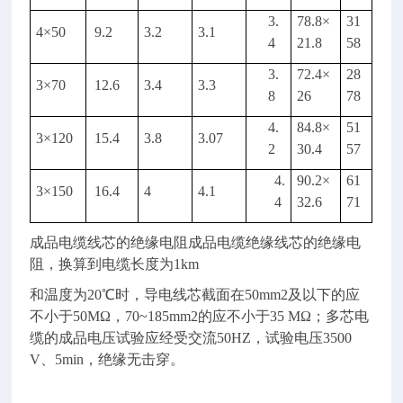
3.
78.8
×
31
4
×
50
9.2
3.2
3.1
4
21.8
58
3.
72.4
×
28
3
×
70
12.6
3.4
3.3
8
26
78
4.
84.8
×
51
3
×
120
15.4
3.8
3.07
2
30.4
57
4.
90.2
×
61
3
×
150
16.4
4
4.1
4
32.6
71
成品电缆线芯的绝缘电阻成品电缆绝缘线芯的绝缘电
阻，换算到电缆长度为
1km
和温度为
20
℃时，导电线芯截面在
50mm2
及以下的应
不小于
50M
Ω，
70~185mm2
的应不小于
35 M
Ω；多芯电
缆的成品电压试验应经受交流
50HZ
，试验电压
3500
V
、
5min
，绝缘无击穿。