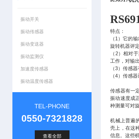
RS6
振动开关
特点：
振动传感器
（1）它的
振动变送器
旋转机器评
（2）相对
振动监测仪
工作，对输
（3）传感
加速度传感器
（4）传感
振动温度传感器
传感器有一
振动速度成
TEL-PHONE
种测量可对
0550-7321828
机械上普遍
壳上，在这
信息。这些
查看全部