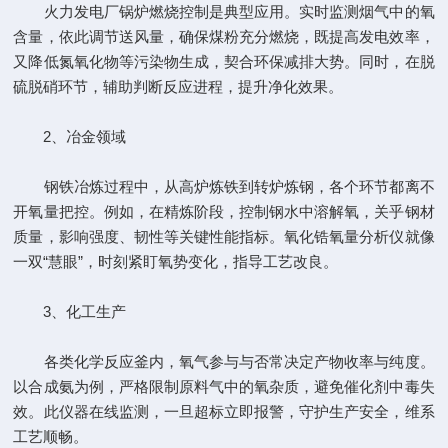
火力发电厂锅炉燃烧控制是典型应用。实时监测烟气中的氧
含量，依此调节送风量，确保煤粉充分燃烧，既提高发电效率，
又降低氮氧化物等污染物生成，契合环保减排大势。同时，在脱
硫脱硝环节，辅助判断反应进程，提升净化效果。
2、冶金领域
钢铁冶炼过程中，从高炉炼铁到转炉炼钢，各个环节都离不
开氧量把控。例如，在精炼阶段，控制钢水中溶解氧，关乎钢材
质量，影响强度、韧性等关键性能指标。氧化锆氧量分析仪就像
一双“慧眼”，时刻紧盯氧势变化，指导工艺改良。
3、化工生产
各类化学反应釜内，氧气参与与否常决定产物收率与纯度。
以合成氨为例，严格限制原料气中的氧杂质，避免催化剂中毒失
效。此仪器在线监测，一旦超标立即报警，守护生产安全，维系
工艺顺畅。