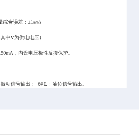
综合误差：±1㎜/s
 （其中
V
为供电电压）
电流：150mA，内设电压极性反接保护。
：振动信号输出； 6#
L
：油位信号输出。