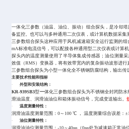
一体化三参数（油温、油位、振动）组合探头，是冷却塔风
备监控。也可以与多种通用二次仪表，或计算机数据采集测控
三参数组合探头这种应用于风机减速箱安全运行监测的组
mA标准电流信号，可以配接各种通用型二次仪表或计算
探头内的温度测量使用了半导体集成传感器；油位测量采
效值（RMS）变换器，将有效带宽内的复杂振动波形进行真有
三参数组合探头为小型一体化全不锈钢防腐结构，输出传
主要技术性能和指标
·
外型和安装结构：
KR-939SB3
型
一
体化三参数组合探头为不锈钢全封闭防水结
滑油温度、润滑油油位和箱体振动信号，完成变送输出。
·
温度测量特性：
润滑油温度测量范围：0～100 ℃ ， 温度测量综合误差：±
·
油位测量特性：
润滑油油位测量范围：-10～40㎜（0㎜处为减速箱正常油