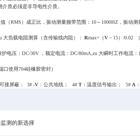
测介质必须是非导电性介质。
值（RMS）成正比，振动测量频带范围：10～1000HZ，振动测量
。zu 大负载电阻测算（含传输线内阻）：
R
max=（
V
－15）/0.02
高保护电压：DC/30V ，额定电流：DC/80mA,zu 大瞬时工作
（端口使用704硅橡胶密封）
可接屏蔽； 3#
-V
：公共地线； 4#
T
：温度信号输出； 5#
A
动监测的新选择