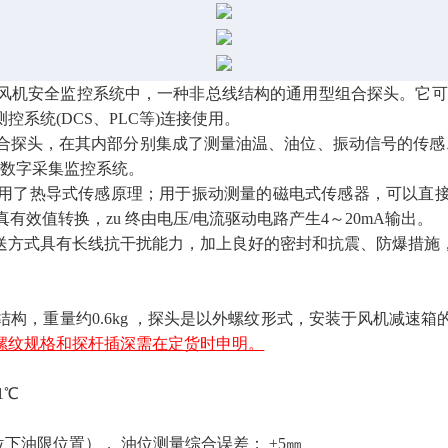
机安全监控系统中，一种非总线结构的通用型组合探头。它可以直接
系统(DCS、PLC等)连接使用。
合探头，在其内部分别集成了测量油温、油位、振动信号的传感、
机数字采集监控系统。
用了热导式传感原理；用于振动测量的磁电式传感器，可以直
效值转换，zu 终由电压/电流驱动电路产生4～20mA输出。
送方式具有长线抗干扰能力，加上良好的密封和抗震、防爆措施
构，重量约0.6kg ，探头是以外螺纹形式，安装于风机减速
螺纹规格和探杆插深需在定货时申明。
1℃
位下油限位置）， 油位测量综合误差： ±5㎜