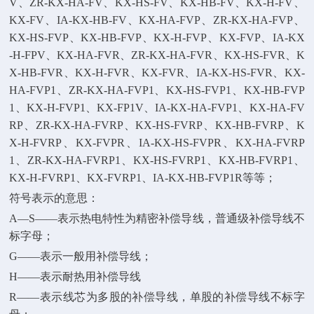
V、ZR-KX-HA-FV、KX-HS-FV、KX-HB-FV、KX-H-FV、
KX-FV、IA-KX-HB-FV、KX-HA-FVP、ZR-KX-HA-FVP、
KX-HS-FVP、KX-HB-FVP、KX-H-FVP、KX-FVP、IA-KX
-H-FPV、KX-HA-FVR、ZR-KX-HA-FVR、KX-HS-FVR、K
X-HB-FVR、KX-H-FVR、KX-FVR、IA-KX-HS-FVR、KX-
HA-FVP1、ZR-KX-HA-FVP1、KX-HS-FVP1、KX-HB-FVP
1、KX-H-FVP1、KX-FP1V、IA-KX-HA-FVP1、KX-HA-FV
RP、ZR-KX-HA-FVRP、KX-HS-FVRP、KX-HB-FVRP、K
X-H-FVRP、KX-FVPR、IA-KX-HS-FVPR、KX-HA-FVRP
1、ZR-KX-HA-FVRP1、KX-HS-FVRP1、KX-HB-FVRP1、
KX-H-FVRP1、KX-FVRP1、IA-KX-HB-FVP1R等等；
符号表示的意思：
A—S——表示热电特性为精密补偿导线，普通级补偿导线不
标字母；
G——表示一般用补偿导线；
H——表示耐热用补偿导线
R——表示线芯为多股的补偿导线，单股的补偿导线不标字